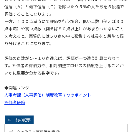
位層（Ａ）と最下位層（Ｇ）を除いた９５％の人たちを５段階で
評価することになります。
一方、１００点満点にて評価を行う場合、低い点数（例えば３０
点未満）や高い点数（例えば８０点以上）があまりつかないこと
を考えると、実質的には５０点の中に密集する社員を５段階で振
り分けることになります。
評価の点数が５～１０点違えば、評語が一つ違う計算になりま
す。評価者の評価力や、相対調整プロセスの精度を上げることが
いかに重要か分かる数字です。
◆関連リンク
人事考課（人事評価）制度改革７つのポイント
評価者研修
データでみる人事評価制度 ②