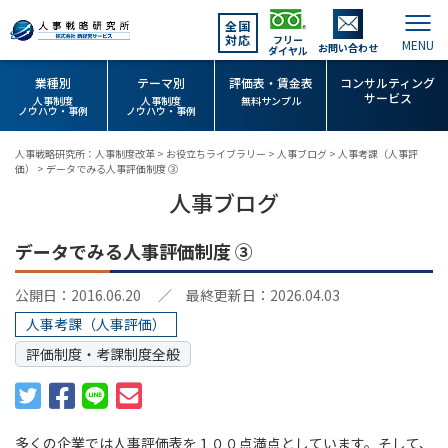
全国
対応
フリー
お問い合わせ
ダイヤル
業種別
テーマ別
評価表・賃金表
コンサルティング
サービス
人事制度
人事制度
無料サンプル
ノウハウ・事例
ノウハウ・事例
人事戦略研究所：人事制度改革
>
お役立ちライブラリー
>
人事ブログ
>
人事考課（人事評
価）
>
データでみる人事評価制度 ③
人事ブログ
データでみる人事評価制度 ③
公開日：2016.06.20
／ 最終更新日：2026.04.03
人事考課（人事評価）
評価制度・考課制度全般
多くの企業では人事評価表を１００点満点としています。そして、