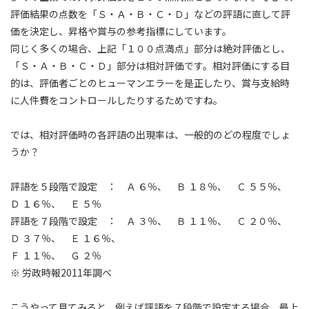
評価結果の点数を「Ｓ・Ａ・Ｂ・Ｃ・Ｄ」などの評語に直して評
価を決定し、昇格や賞与の参考指標にしています。
同じく多くの場合、上記「１００点満点」部分は絶対評価とし、
「Ｓ・Ａ・Ｂ・Ｃ・Ｄ」部分は相対評価です。相対評価にする目
的は、評価者ごとのヒューマンエラーを是正したり、賞与支給時
に人件費をコントロールしたりするためですね。
では、相対評価時の各評語の出現率は、一般的のどの程度でしょ
うか？
評語を５段階で設定 ： Ａ ６％、 Ｂ １８％、 Ｃ ５５％、
Ｄ １６％、 Ｅ ５％
評語を７段階で設定 ： Ａ ３％、 Ｂ １１％、 Ｃ ２０％、
Ｄ ３７％、 Ｅ １６％、
Ｆ １１％、 Ｇ ２％
※ 労政時報2011年調べ
こうやって見てみると、例えば評語を７段階で設定する場合、最上