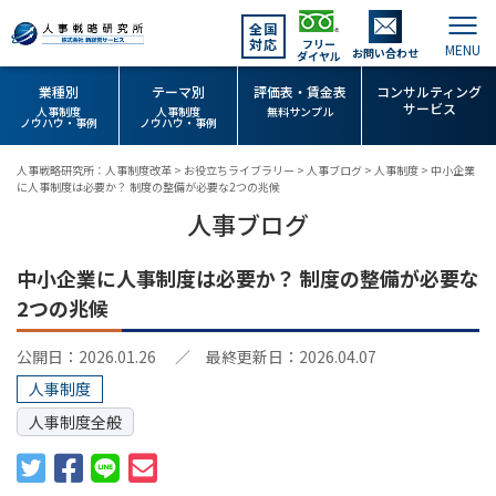
全国
対応
フリー
お問い合わせ
ダイヤル
業種別
テーマ別
評価表・賃金表
コンサルティング
サービス
人事制度
人事制度
無料サンプル
ノウハウ・事例
ノウハウ・事例
人事戦略研究所：人事制度改革
>
お役立ちライブラリー
>
人事ブログ
>
人事制度
>
中小企業
に人事制度は必要か？ 制度の整備が必要な2つの兆候
人事ブログ
中小企業に人事制度は必要か？ 制度の整備が必要な
2つの兆候
公開日：2026.01.26
／ 最終更新日：2026.04.07
人事制度
人事制度全般