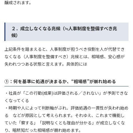
醸成されます。
２．成立しなくなる兆候（≒人事制度を整備すべき兆
候）
上記条件を踏まえると、人事制度が担うべき役割を人が代替でき
なくなる（人事制度を整備すべき）兆候とは、相場感、安心感が
失われつつある状態と言えます。具体的には
①：何を基準に処遇が決まるか、
“相場感”
が崩れ始める
・社員が「この行動(成果)は評価される／されない」が予測できな
くなってくる
・時期や人によって判断軸がぶれ、評価処遇の一貫性が失われ始め
る などが原因として考えられます。それゆえ、これまで機能し
ていた「察する」「説明なくとも理由が分かる」が成立しなくな
り、暗黙知だった相場感が崩れ始めます。