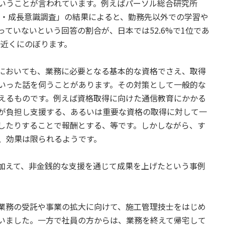
いうことが言われています。例えばパーソル総合研究所
実態・成長意識調査」の結果によると、勤務先以外での学習や
ていないという回答の割合が、日本では52.6%で1位であ
倍近くにのぼります。
においても、業務に必要となる基本的な資格でさえ、取得
いった話を伺うことがあります。その対策として一般的な
えるものです。例えば資格取得に向けた通信教育にかかる
が負担し支援する、あるいは重要な資格の取得に対して一
したりすることで報酬とする、等です。しかしながら、す
、効果は限られるようです。
加えて、非金銭的な支援を通じて成果を上げたという事例
業務の受託や事業の拡大に向けて、施工管理技士をはじめ
いました。一方で社員の方からは、業務を終えて帰宅して