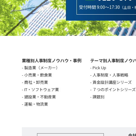
受付時間 9:00～17:30
（土日・
業種別人事制度ノウハウ・事例
テーマ別人事制度ノウ
製造業（メーカー）
Pick Up
小売業・飲食業
人事制度・人事戦略
商社・卸売業
賃金設計講座シリーズ
IT・ソフトウェア業
７つのポイントシリーズ
建設業・不動産業
課題別
運輸・物流業
会