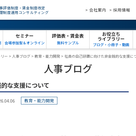
事評価制度・賃金制度改定
> 会社案内
> 採用情報
理制度運用コンサルティング
お役立ち
セミナー
評価表・賃金表
ライブラリー
例
会場参加型＆オンライン
無料サンプル
ブログ・小冊子・動画
ラリー
>
人事ブログ
>
教育・能力開発
>
社員の自己研鑽に向けた非金銭的な支援に
人事ブログ
銭的な支援について
教育・能力開発
04.06