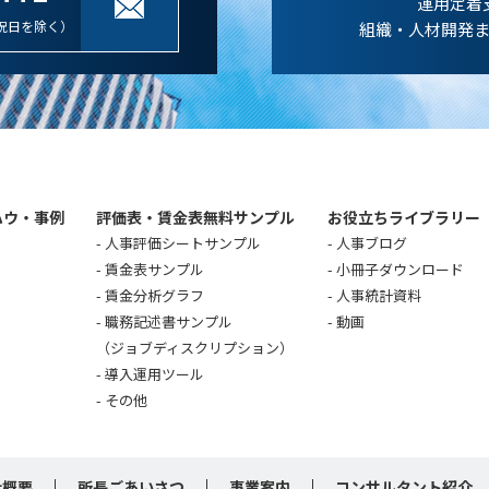
運用定着
祝日を除く）
組織・人材開発
ハウ・事例
評価表・賃金表無料サンプル
お役立ちライブラリー
人事評価シートサンプル
人事ブログ
賃金表サンプル
小冊子ダウンロード
賃金分析グラフ
人事統計資料
職務記述書サンプル
動画
（ジョブディスクリプション）
導入運用ツール
その他
社概要
所長ごあいさつ
事業案内
コンサルタント紹介