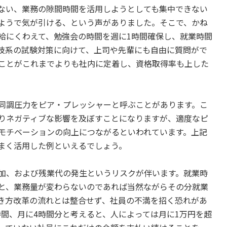
ない、業務の隙間時間を活用しようとしても集中できない
ようで気が引ける、という声がありました。そこで、かね
給にくわえて、勉強会の時間を週に1時間確保し、就業時間
技系の試験対策に向けて、上司や先輩にも自由に質問がで
ことがこれまでよりも社内に定着し、資格取得率も上した
同調圧力をピア・プレッシャーと呼ぶことがあります。こ
りネガティブな影響を及ぼすことになりますが、適度なピ
モチベーションの向上につながるといわれています。上記
まく活用した例といえるでしょう。
加、および残業代の発生というリスクが伴います。就業時
と、業務量が変わらないのであれば当然ながらその分就業
き方改革の流れとは整合せず、社員の不満を招く恐れがあ
時間、月に4時間分と考えると、人によっては月に1万円を超