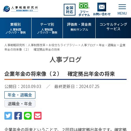
全国
対応
フリー
お問い合わせ
ダイヤル
業種別
テーマ別
評価表・賃金表
コンサルティング
サービス
人事制度
人事制度
無料サンプル
ノウハウ・事例
ノウハウ・事例
人事戦略研究所：人事制度改革
>
お役立ちライブラリー
>
人事ブログ
>
年金・退職金
>
企業
年金の将来像（２） 確定拠出年金の将来
人事ブログ
企業年金の将来像（２） 確定拠出年金の将来
公開日：2010.09.03
／ 最終更新日：2024.07.25
年金・退職金
退職金・年金
企業年金の将来ということで、２回目は確定拠出年金です。確定拠