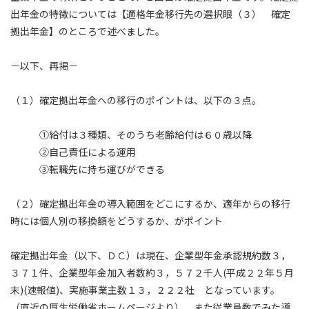
出年金の特徴については【適格年金移行先の選択眼（３） 確定
拠出年金】のところで述べました。
－以下、再掲－
（１）確定拠出年金への移行のポイントは、以下の３点。
①給付は３種類、そのうち老齢給付は６０歳以降
②自己責任による運用
③転職先に持ち運びができる
（２）確定拠出年金の導入範囲をどこにするか、適年からの移行
時には個人別の移換額をどうするか、がポイント
確定拠出年金（以下、ＤＣ）は現在、企業型年金承認規約数３，
３７１件、企業型年金加入者数約３，５７２千人(平成２２年５月
末)(速報値)、実施事業主数１３，２２２社 となっています。
（直近の厚生労働省ホームページより） また従業員数でみた導