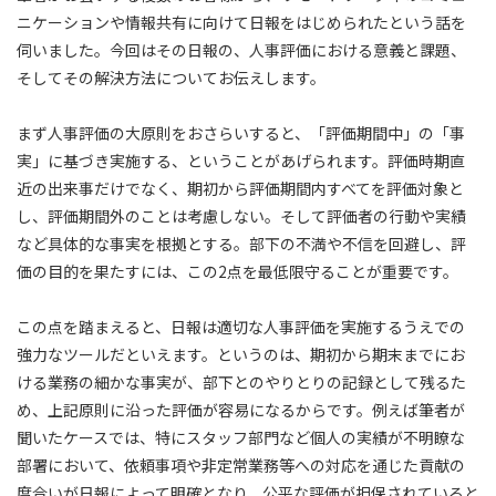
ニケーションや情報共有に向けて日報をはじめられたという話を
伺いました。今回はその日報の、人事評価における意義と課題、
そしてその解決方法についてお伝えします。
まず人事評価の大原則をおさらいすると、「評価期間中」の「事
実」に基づき実施する、ということがあげられます。評価時期直
近の出来事だけでなく、期初から評価期間内すべてを評価対象と
し、評価期間外のことは考慮しない。そして評価者の行動や実績
など具体的な事実を根拠とする。部下の不満や不信を回避し、評
価の目的を果たすには、この2点を最低限守ることが重要です。
この点を踏まえると、日報は適切な人事評価を実施するうえでの
強力なツールだといえます。というのは、期初から期末までにお
ける業務の細かな事実が、部下とのやりとりの記録として残るた
め、上記原則に沿った評価が容易になるからです。例えば筆者が
聞いたケースでは、特にスタッフ部門など個人の実績が不明瞭な
部署において、依頼事項や非定常業務等への対応を通じた貢献の
度合いが日報によって明確となり、公平な評価が担保されていると