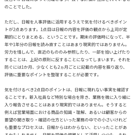
のことでした。
ただし、日報を人事評価に活用するうえで気を付けるべきポイン
トが2点あります。1点目は日報の内容を評価の観点から上司が定
期的にとりまとめる、ということです。期末の評価時になって、半
年や1年分の日報を読み直すことはあまり現実的ではありません。
労力を惜しんで、直近のもののみ参照したり、一部を拾い上げたり
することは、上記の原則に反することになってしまいます。それを
防ぐには1か月、少なくとも2ヵ月ごとに記載の内容を振り返り、
評価に重要なポイントを整理することが必要です。
気を付けるべき2点目のポイントは、日報に現れない事実を確認す
ることです。新入社員など特別な場合を除き、業務を微に入り細に
入り報告させることはあまり現実的ではありません。そうすると
例えば営業場面における商品の知識・理解、あるいは顧客からの
要望の聞き取り・確認の仕方といった業務の中での小さいけれど
も重要なプロセスは、日報からはわからない、といったことがあ
るかもしれません。日報を評価の根拠として活用しつつも、それ