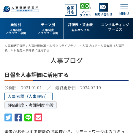
全国
対応
フリー
お問い合わせ
ダイヤル
業種別
テーマ別
評価表・賃金表
コンサルティング
サービス
人事制度
人事制度
無料サンプル
ノウハウ・事例
ノウハウ・事例
人事戦略研究所：人事制度改革
>
お役立ちライブラリー
>
人事ブログ
>
人事考課（人事評
価）
>
日報を人事評価に活用する
人事ブログ
日報を人事評価に活用する
公開日：2021.01.01
／ 最終更新日：2024.07.19
人事考課（人事評価）
評価制度・考課制度全般
筆者がお会いする複数のお客様から、リモートワーク中のコミュ