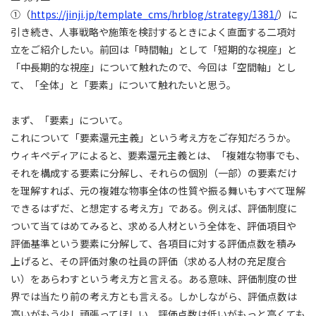
①（
https://jinji.jp/template_cms/hrblog/strategy/1381/
）に
引き続き、人事戦略や施策を検討するときによく直面する二項対
立をご紹介したい。前回は「時間軸」として「短期的な視座」と
「中長期的な視座」について触れたので、今回は「空間軸」とし
て、「全体」と「要素」について触れたいと思う。
まず、「要素」について。
これについて「要素還元主義」という考え方をご存知だろうか。
ウィキペディアによると、要素還元主義とは、「複雑な物事でも、
それを構成する要素に分解し、それらの個別（一部）の要素だけ
を理解すれば、元の複雑な物事全体の性質や振る舞いもすべて理解
できるはずだ、と想定する考え方」である。例えば、評価制度に
ついて当てはめてみると、求める人材という全体を、評価項目や
評価基準という要素に分解して、各項目に対する評価点数を積み
上げると、その評価対象の社員の評価（求める人材の充足度合
い）をあらわすという考え方と言える。ある意味、評価制度の世
界では当たり前の考え方とも言える。しかしながら、評価点数は
高いがもう少し頑張ってほしい、評価点数は低いがもっと高くても