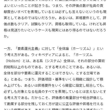
よいといったことが起きうる。つまり、その評価点数が社員の貢
献度合いすべてを表現しているとは必ずしも言えないというのも現
実としてあるのではないだろうか。あるいは、昇格要件として、評
価点数もクリア、試験もクリア、資格も取得している。けれども昇
格は見送りたいというケースも現実にはあり得るのではないだろう
か。
一方、「要素還元主義」に対して「全体論（ホーリズム）」とい
う考え方がある。ウィキペディアによると、「ホーリズム
（Holism）とは、ある系（システム）全体は、それの部分の算術
的総和以上のものである、とする考えのことである。あるいは、
全体を部分や要素に還元することはできない、とする立場であ
る」とある。つまり、評価項目・基準をいくら精緻に設計して積
み上げても、あるいは昇格要件をいくら緻密に設定し総合しても、
必ずしも対象となる社員のすべてを表現しているとは言えないとす
る考え方である。だからこそ、評価者の裁量部分や総合評価とし
て勘案する部分を残しておく方が逆に公正な評価や昇格を行える
という側面がある。あまりにも精緻に制度を作り込み過ぎないこ