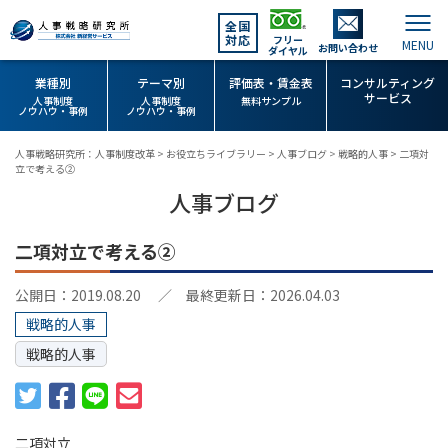
全国
対応
フリー
お問い合わせ
ダイヤル
業種別
テーマ別
評価表・賃金表
コンサルティング
サービス
人事制度
人事制度
無料サンプル
ノウハウ・事例
ノウハウ・事例
人事戦略研究所：人事制度改革
>
お役立ちライブラリー
>
人事ブログ
>
戦略的人事
>
二項対
立で考える②
人事ブログ
二項対立で考える②
公開日：2019.08.20
／ 最終更新日：2026.04.03
戦略的人事
戦略的人事
二項対立