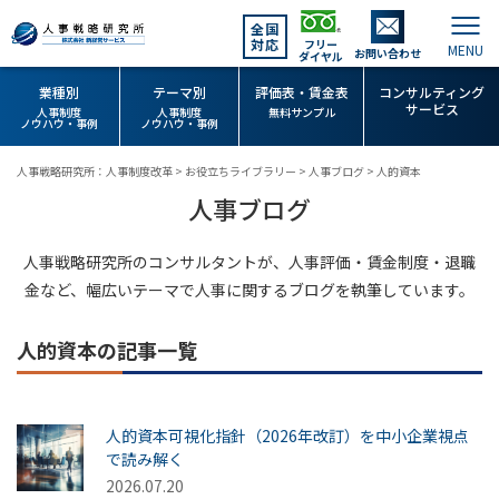
全国
対応
フリー
お問い合わせ
ダイヤル
業種別
テーマ別
評価表・賃金表
コンサルティング
サービス
人事制度
人事制度
無料サンプル
ノウハウ・事例
ノウハウ・事例
人事戦略研究所：人事制度改革
>
お役立ちライブラリー
>
人事ブログ
>
人的資本
人事ブログ
人事戦略研究所のコンサルタントが、人事評価・賃金制度・退職
金など、幅広いテーマで人事に関するブログを執筆しています。
人的資本の記事一覧
人的資本可視化指針（2026年改訂）を中小企業視点
で読み解く
2026.07.20