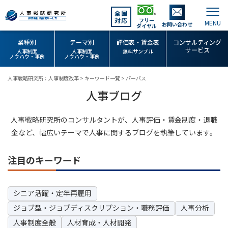
全国
対応
フリー
お問い合わせ
ダイヤル
業種別
テーマ別
評価表・賃金表
コンサルティング
サービス
人事制度
人事制度
無料サンプル
ノウハウ・事例
ノウハウ・事例
人事戦略研究所：人事制度改革
>
キーワード一覧
>
パーパス
人事ブログ
人事戦略研究所のコンサルタントが、人事評価・賃金制度・退職
金など、幅広いテーマで人事に関するブログを執筆しています。
注目のキーワード
シニア活躍・定年再雇用
ジョブ型・ジョブディスクリプション・職務評価
人事分析
人事制度全般
人材育成・人材開発