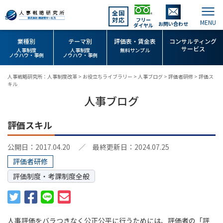
全国
対応
フリー
お問い合わせ
ダイヤル
業種別
テーマ別
評価表・賃金表
コンサルティング
サービス
人事制度
人事制度
無料サンプル
ノウハウ・事例
ノウハウ・事例
人事戦略研究所：人事制度改革
>
お役立ちライブラリー
>
人事ブログ
>
評価者研修
>
評価ス
キル
人事ブログ
評価スキル
公開日：2017.04.20
／ 最終更新日：2024.07.25
評価者研修
評価制度・考課制度全般
人事評価をバラつきなく公正公平に行うためには、評価者の「評