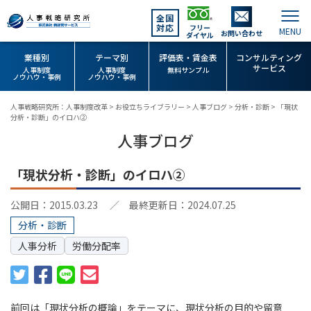
全国
対応
フリー
お問い合わせ
ダイヤル
業種別
テーマ別
評価表・賃金表
コンサルティング
サービス
人事制度
人事制度
無料サンプル
ノウハウ・事例
ノウハウ・事例
人事戦略研究所：人事制度改革
>
お役立ちライブラリー
>
人事ブログ
>
分析・診断
>
「現状
分析・診断」のイロハ②
人事ブログ
「現状分析・診断」のイロハ②
公開日：2015.03.23
／ 最終更新日：2024.07.25
分析・診断
人事分析
労働分配率
前回は「現状分析の概論」をテーマに、現状分析の目的や留意