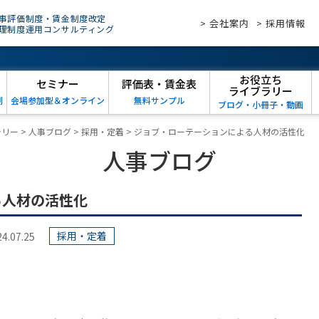
事評価制度・賃金制度改定
> 会社案内
> 採用情報
理制度運用コンサルティング
お役立ち
セミナー
評価表・賃金表
ライブラリー
例
会場参加型＆オンライン
無料サンプル
ブログ・小冊子・動画
ラリー
>
人事ブログ
>
採用・定着
>
ジョブ・ローテーションによる人材の活性化
人事ブログ
る人材の活性化
採用・定着
07.25