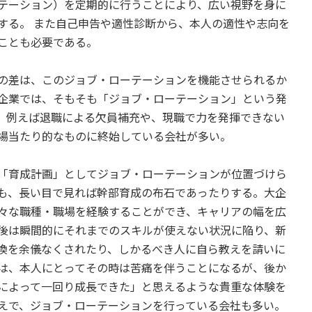
テーション）を定期的に行うことにより、広い視野を身に
する。 また自己申告や適性診断から、本人の適性や志向を
ことも必要である。
の差は、このジョブ・ローテーションを機能させられるか
企業では、そもそも「ジョブ・ローテーション」という発
、例えば退職による欠員補充や、現職で力を発揮できない
場当たり的なものに終始している会社が多い。
「育成計画」としてジョブ・ローテーションが位置づけら
も、長い目で見れば幹部育成の布石であったりする。大企
々な職種・職場を経験することができ、キャリアの幅を広
後は瞬間的にそれまでのスキルが使えない状況に陥り、新
換を余儀なくされたり、しかるべき人に自ら教えを請いに
は、本人にとってその時は苦痛を伴うことになるが、後か
によって一回り成長できた」と思えるような貴重な体験を
えで、ジョブ・ローテーションを行っている会社も多い。