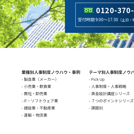
0120-370
受付時間 9:00～17:30
（土日・
業種別人事制度ノウハウ・事例
テーマ別人事制度ノウ
製造業（メーカー）
Pick Up
小売業・飲食業
人事制度・人事戦略
商社・卸売業
賃金設計講座シリーズ
IT・ソフトウェア業
７つのポイントシリーズ
建設業・不動産業
課題別
運輸・物流業