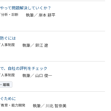
やって問題解決していくか？
／分析・診断
執筆／
岸本 耕平
防ぐには
／人事制度
執筆／
鈴江 遼
で、自社の評判をチェック
／人事制度
執筆／
山口 俊一
・離職
ぐために
／教育・能力開発
執筆／
川北 智奈美