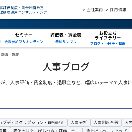
事評価制度・賃金制度改定
> 会社案内
> 採用情報
理制度運用コンサルティング
お役立ち
セミナー
評価表・賃金表
ライブラリー
例
会場参加型＆オンライン
無料サンプル
ブログ・小冊子・動画
>
転職・離職
人事ブログ
トが、人事評価・賃金制度・退職金など、幅広いテーマで人事に
ョブディスクリプション・職務評価
人事分析
人事制度全般
人
採用
評価の甘辛・ばらつき・評価エラー
賃上げ・ベースアップ