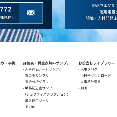
戦略立案や制
-772
運用定着
祝日を除く）
組織・人材開発
ハウ・事例
評価表・賃金表無料サンプル
お役立ちライブラリー
人事評価シートサンプル
人事ブログ
賃金表サンプル
小冊子ダウンロード
賃金分析グラフ
人事統計資料
職務記述書サンプル
動画
（ジョブディスクリプション）
導入運用ツール
その他