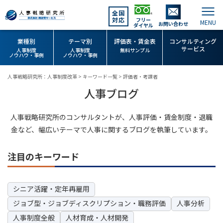
全国
対応
フリー
お問い合わせ
ダイヤル
業種別
テーマ別
評価表・賃金表
コンサルティング
サービス
人事制度
人事制度
無料サンプル
ノウハウ・事例
ノウハウ・事例
人事戦略研究所：人事制度改革
>
キーワード一覧
>
評価者・考課者
人事ブログ
人事戦略研究所のコンサルタントが、人事評価・賃金制度・退職
金など、幅広いテーマで人事に関するブログを執筆しています。
注目のキーワード
シニア活躍・定年再雇用
ジョブ型・ジョブディスクリプション・職務評価
人事分析
人事制度全般
人材育成・人材開発