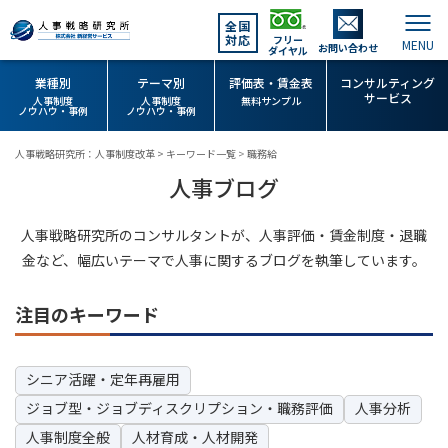
全国
対応
フリー
お問い合わせ
ダイヤル
業種別
テーマ別
評価表・賃金表
コンサルティング
サービス
人事制度
人事制度
無料サンプル
ノウハウ・事例
ノウハウ・事例
人事戦略研究所：人事制度改革
>
キーワード一覧
>
職務給
人事ブログ
人事戦略研究所のコンサルタントが、人事評価・賃金制度・退職
金など、幅広いテーマで人事に関するブログを執筆しています。
注目のキーワード
シニア活躍・定年再雇用
ジョブ型・ジョブディスクリプション・職務評価
人事分析
人事制度全般
人材育成・人材開発