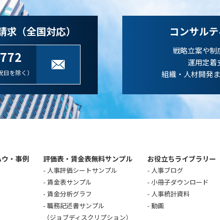
請求（全国対応）
コンサルテ
戦略立案や制
-772
運用定着
祝日を除く）
組織・人材開発
ハウ・事例
評価表・賃金表無料サンプル
お役立ちライブラリー
人事評価シートサンプル
人事ブログ
賃金表サンプル
小冊子ダウンロード
賃金分析グラフ
人事統計資料
職務記述書サンプル
動画
（ジョブディスクリプション）