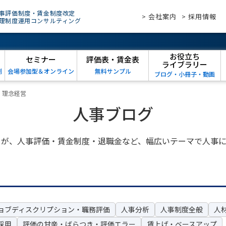
事評価制度・賃金制度改定
> 会社案内
> 採用情報
理制度運用コンサルティング
お役立ち
セミナー
評価表・賃金表
ライブラリー
例
会場参加型＆オンライン
無料サンプル
ブログ・小冊子・動画
>
理念経営
人事ブログ
トが、人事評価・賃金制度・退職金など、幅広いテーマで人事に
ョブディスクリプション・職務評価
人事分析
人事制度全般
人
採用
評価の甘辛・ばらつき・評価エラー
賃上げ・ベースアップ