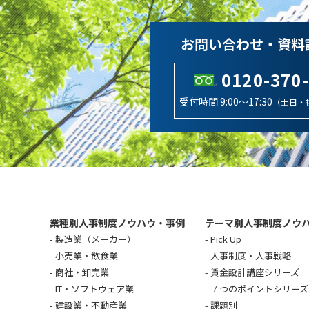
お問い合わせ・資料
0120-370
受付時間 9:00～17:30
（土日・
業種別人事制度ノウハウ・事例
テーマ別人事制度ノウ
製造業（メーカー）
Pick Up
小売業・飲食業
人事制度・人事戦略
商社・卸売業
賃金設計講座シリーズ
IT・ソフトウェア業
７つのポイントシリーズ
建設業・不動産業
課題別