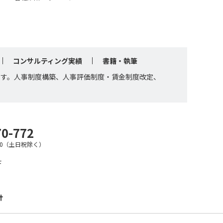
コンサルティング実績
書籍・執筆
です。人事制度構築、人事評価制度・賃金制度改定、
70-772
7:30（土日祝除く）
F
針