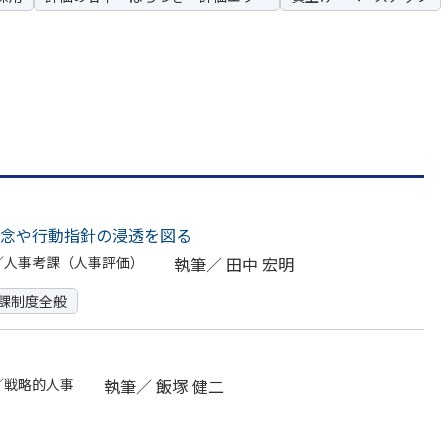
念や行動指針の浸透を図る
／人事考課（人事評価）
執筆／
田中 宏明
課制度全般
／戦略的人事
執筆／
飯塚 健二