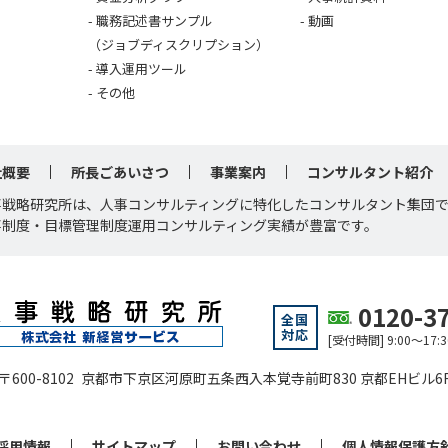
職務記述書サンプル
動画
（ジョブディスクリプション）
導入運用ツール
その他
社概要
所長ごあいさつ
事業案内
コンサルタント紹介
事戦略研究所は、人事コンサルティングに特化したコンサルタント集団
事制度・目標管理制度運用コンサルティング実績が豊富です。
0120-3
全国
対応
[受付時間] 9:00～1
〒600-8102 京都市下京区河原町五条西入本覚寺前町830 京都EHビル6
採用情報
サイトマップ
お問い合わせ
個人情報保護方