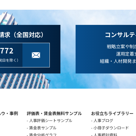
請求（全国対応）
コンサルテ
戦略立案や制
-772
運用定着
祝日を除く）
組織・人材開発
ハウ・事例
評価表・賃金表無料サンプル
お役立ちライブラリー
人事評価シートサンプル
人事ブログ
賃金表サンプル
小冊子ダウンロード
賃金分析グラフ
人事統計資料