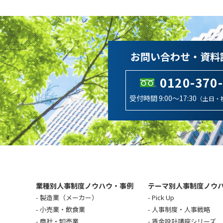
お問い合わせ・資料
0120-370
受付時間 9:00～17:30
（土日・
業種別人事制度ノウハウ・事例
テーマ別人事制度ノウ
製造業（メーカー）
Pick Up
小売業・飲食業
人事制度・人事戦略
商社・卸売業
賃金設計講座シリーズ