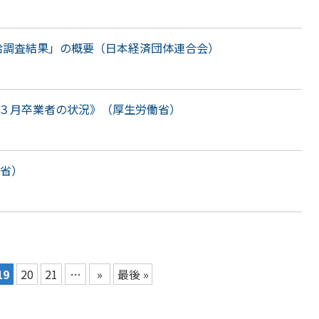
任給調査結果」の概要（日本経済団体連合会）
年３月卒業者の状況》（厚生労働省）
働省）
19
20
21
…
»
最後 »