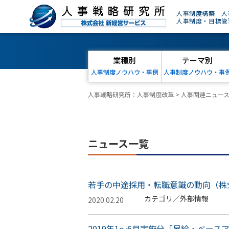
人事制度構築 人
人事制度・目標管
業種別
テーマ別
人事制度ノウハウ・事例
人事制度ノウハウ・事
人事戦略研究所：人事制度改革
>
人事関連ニュー
ニュース一覧
若手の中途採用・転職意識の動向（株
カテゴリ／外部情報
2020.02.20
2019年1～6月実施分「昇給・ベー