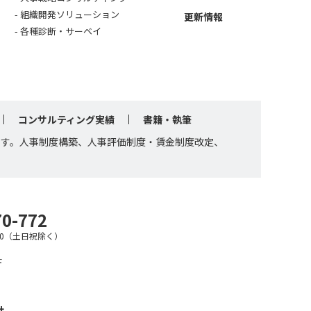
組織開発ソリューション
更新情報
各種診断・サーベイ
コンサルティング実績
書籍・執筆
です。人事制度構築、人事評価制度・賃金制度改定、
70-772
7:30（土日祝除く）
F
針