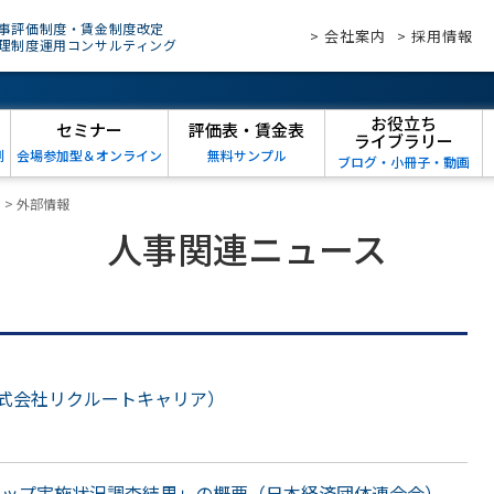
事評価制度・賃金制度改定
> 会社案内
> 採用情報
理制度運用コンサルティング
お役立ち
セミナー
評価表・賃金表
ライブラリー
例
会場参加型＆オンライン
無料サンプル
ブログ・小冊子・動画
ス
>
外部情報
人事関連ニュース
式会社リクルートキャリア）
スアップ実施状況調査結果」の概要（日本経済団体連合会）