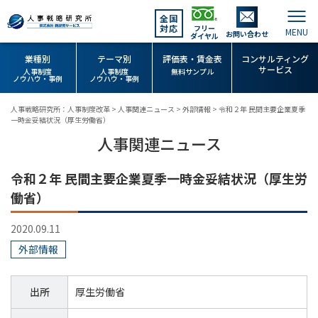
全国
対応
フリー
お問い合わせ
ダイヤル
業種別
テーマ別
評価表・賃金表
コンサルティング
サービス
人事制度
人事制度
無料サンプル
ノウハウ・事例
ノウハウ・事例
人事戦略研究所：人事制度改革
>
人事関連ニュース
>
外部情報
>
令和２年 民間主要企業夏季
一時金妥結状況（厚生労働省）
人事関連ニュース
令和２年 民間主要企業夏季一時金妥結状況（厚生労
働省）
2020.09.11
外部情報
出所
厚生労働省