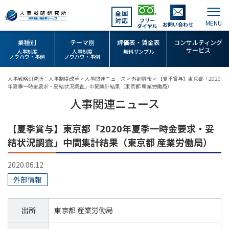
全国
対応
フリー
お問い合わせ
ダイヤル
業種別
テーマ別
評価表・賃金表
コンサルティング
サービス
人事制度
人事制度
無料サンプル
ノウハウ・事例
ノウハウ・事例
人事戦略研究所：人事制度改革
>
人事関連ニュース
>
外部情報
>
【夏季賞与】東京都「2020
年夏季一時金要求・妥結状況調査」中間集計結果（東京都 産業労働局）
人事関連ニュース
【夏季賞与】東京都「2020年夏季一時金要求・妥
結状況調査」中間集計結果（東京都 産業労働局）
2020.06.12
外部情報
出所
東京都 産業労働局