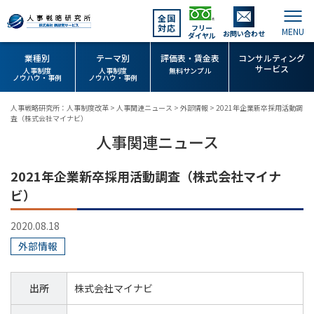
全国
対応
フリー
お問い合わせ
ダイヤル
業種別
テーマ別
評価表・賃金表
コンサルティング
サービス
人事制度
人事制度
無料サンプル
ノウハウ・事例
ノウハウ・事例
人事戦略研究所：人事制度改革
>
人事関連ニュース
>
外部情報
>
2021年企業新卒採用活動調
査（株式会社マイナビ）
人事関連ニュース
2021年企業新卒採用活動調査（株式会社マイナ
ビ）
2020.08.18
外部情報
出所
株式会社マイナビ