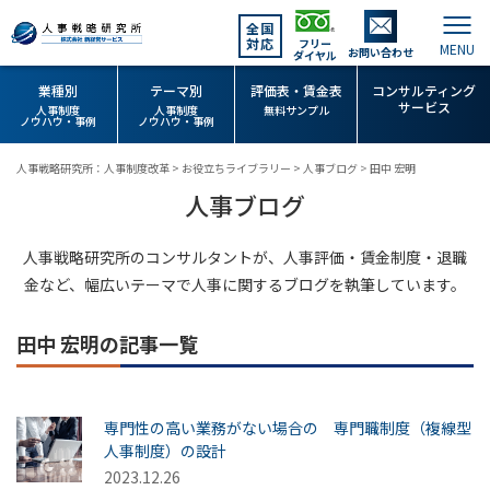
全国
対応
フリー
お問い合わせ
ダイヤル
業種別
テーマ別
評価表・賃金表
コンサルティング
サービス
人事制度
人事制度
無料サンプル
ノウハウ・事例
ノウハウ・事例
人事戦略研究所：人事制度改革
>
お役立ちライブラリー
>
人事ブログ
>
田中 宏明
人事ブログ
人事戦略研究所のコンサルタントが、人事評価・賃金制度・退職
金など、幅広いテーマで人事に関するブログを執筆しています。
田中 宏明の記事一覧
専門性の高い業務がない場合の 専門職制度（複線型
人事制度）の設計
2023.12.26