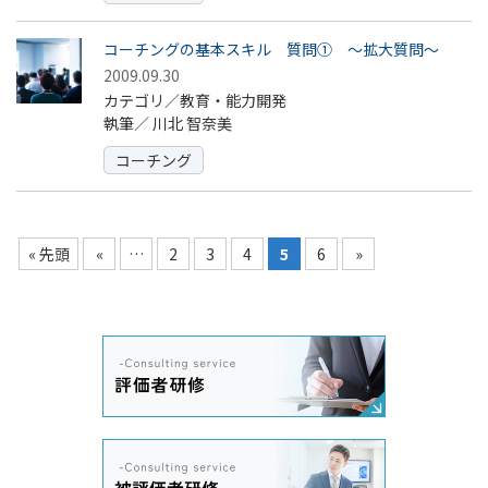
コーチングの基本スキル 質問① ～拡大質問～
2009.09.30
カテゴリ／教育・能力開発
執筆／
川北 智奈美
コーチング
« 先頭
«
…
2
3
4
5
6
»