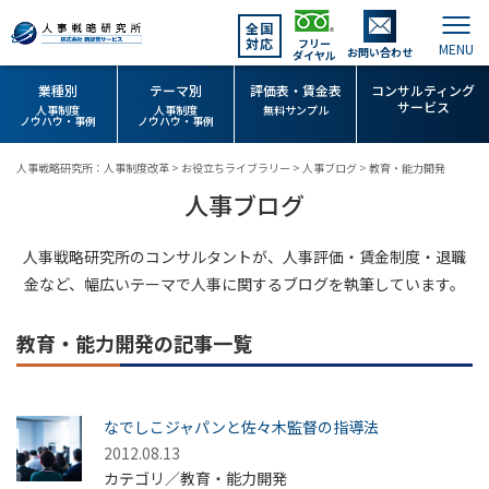
全国
対応
フリー
お問い合わせ
ダイヤル
業種別
テーマ別
評価表・賃金表
コンサルティング
サービス
人事制度
人事制度
無料サンプル
ノウハウ・事例
ノウハウ・事例
人事戦略研究所：人事制度改革
>
お役立ちライブラリー
>
人事ブログ
>
教育・能力開発
人事ブログ
人事戦略研究所のコンサルタントが、人事評価・賃金制度・退職
金など、幅広いテーマで人事に関するブログを執筆しています。
教育・能力開発の記事一覧
なでしこジャパンと佐々木監督の指導法
2012.08.13
カテゴリ／教育・能力開発