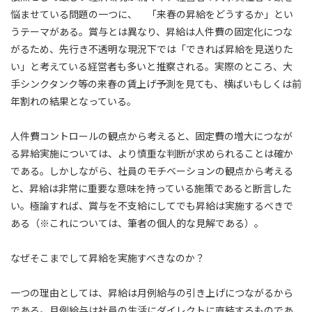
悩ませている問題の一つに、 「来春の昇給をどうするか」とい
うテーマがある。賞与とは異なり、昇給は人件費の固定化につな
がるため、先行き不透明な現況下では「できれば昇給を見送りた
い」と考えている経営者も多いと推察される。実際のところ、大
手シンクタンク等の来春の賃上げ予測を見ても、横ばいもしくは前
年割れの結果となっている。
人件費コントロールの観点から考えると、固定費の増大につなが
る昇給実施については、より慎重な判断が求められることは確か
である。しかしながら、社員のモチベーションの観点から考える
と、昇給は非常に重要な意味を持っている施策であると断言した
い。極論すれば、賞与を不支給にしてでも昇給は実施するべきで
ある（※これについては、筆者の個人的な見解である）。
なぜそこまでして昇給を実施すべきなのか？
一つの理由としては、昇給は月例給与の引き上げにつながるから
である。月例給与は社員の生活にダイレクトに直結するものであ