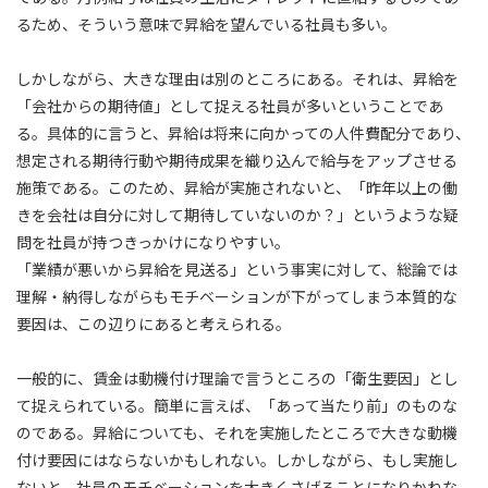
るため、そういう意味で昇給を望んでいる社員も多い。
しかしながら、大きな理由は別のところにある。それは、昇給を
「会社からの期待値」として捉える社員が多いということであ
る。具体的に言うと、昇給は将来に向かっての人件費配分であり、
想定される期待行動や期待成果を織り込んで給与をアップさせる
施策である。このため、昇給が実施されないと、「昨年以上の働
きを会社は自分に対して期待していないのか？」というような疑
問を社員が持つきっかけになりやすい。
「業績が悪いから昇給を見送る」という事実に対して、総論では
理解・納得しながらもモチベーションが下がってしまう本質的な
要因は、この辺りにあると考えられる。
一般的に、賃金は動機付け理論で言うところの「衛生要因」とし
て捉えられている。簡単に言えば、「あって当たり前」のものな
のである。昇給についても、それを実施したところで大きな動機
付け要因にはならないかもしれない。しかしながら、もし実施し
ないと、社員のモチベーションを大きくさげることになりかねな