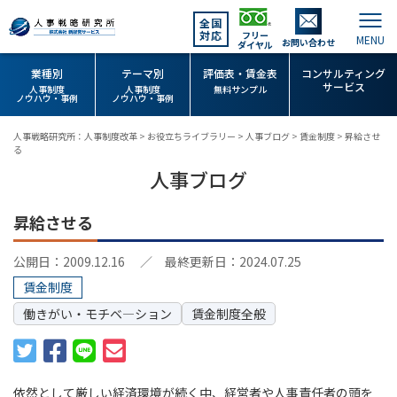
全国
対応
フリー
お問い合わせ
ダイヤル
業種別
テーマ別
評価表・賃金表
コンサルティング
サービス
人事制度
人事制度
無料サンプル
ノウハウ・事例
ノウハウ・事例
人事戦略研究所：人事制度改革
>
お役立ちライブラリー
>
人事ブログ
>
賃金制度
>
昇給させ
る
人事ブログ
昇給させる
公開日：2009.12.16
／ 最終更新日：2024.07.25
賃金制度
働きがい・モチベ―ション
賃金制度全般
依然として厳しい経済環境が続く中、経営者や人事責任者の頭を