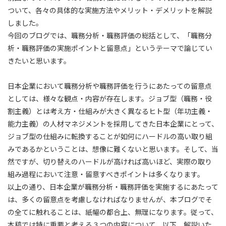
ついて、各々の具体的な実施方法やメリット・デメリットを解説
しました。
今回のブログでは、職務分析・職務評価の総括として、「職務分
析・職務評価の実施ポイントと留意点」というテーマで論じてい
きたいと思います。
日本企業において職務分析や職務評価を行うにあたっての留意点
としては、様々な観点・内容が存在します。ジョブ型（職務・役
割主義）とは考え方・仕組みが大きく異なるヒト型（年功主義・
能力主義）の人材マネジメントを採用してきた日本企業にとって、
ジョブ型の仕組みに転換することが如何にハードルの高い取り組
みであるかということは、想像に難くないと思います。そして、当
然ですが、切り替えのハードルが高ければ高いほど、実際の取り
組み過程において注意・留意すべきポイントは多くなります。
以上の通り、日本企業が職務分析・職務評価を実施するにあたって
は、多くの留意点を考慮しなければなりませんが、本ブログでそ
の全てに触れることは、紙幅の都合上、無理になります。従って、
本稿では特に重要と考える３つの内容について、以下、解説いた