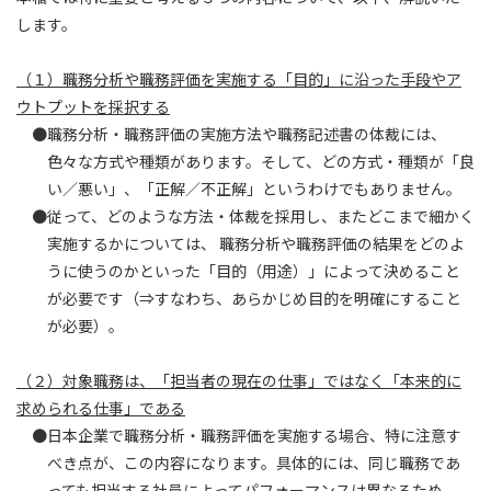
します。
（１）職務分析や職務評価を実施する「目的」に沿った手段やア
ウトプットを採択する
●職務分析・職務評価の実施方法や職務記述書の体裁には、
色々な方式や種類があります。そして、どの方式・種類が「良
い／悪い」、「正解／不正解」というわけでもありません。
●従って、どのような方法・体裁を採用し、またどこまで細かく
実施するかについては、 職務分析や職務評価の結果をどのよ
うに使うのかといった「目的（用途）」によって決めること
が必要です（⇒すなわち、あらかじめ目的を明確にすること
が必要）。
（２）対象職務は、「担当者の現在の仕事」ではなく「本来的に
求められる仕事」である
●日本企業で職務分析・職務評価を実施する場合、特に注意す
べき点が、この内容になります。具体的には、同じ職務であ
っても担当する社員によってパフォーマンスは異なるため、