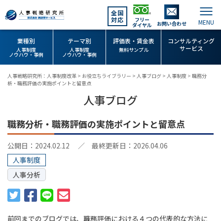
全国
対応
フリー
お問い合わせ
ダイヤル
業種別
テーマ別
評価表・賃金表
コンサルティング
サービス
人事制度
人事制度
無料サンプル
ノウハウ・事例
ノウハウ・事例
人事戦略研究所：人事制度改革
>
お役立ちライブラリー
>
人事ブログ
>
人事制度
>
職務分
析・職務評価の実施ポイントと留意点
人事ブログ
職務分析・職務評価の実施ポイントと留意点
公開日：2024.02.12
／ 最終更新日：2026.04.06
人事制度
人事分析
前回までのブログでは、職務評価における４つの代表的な方法に