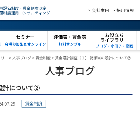
事評価制度・賃金制度改定
> 会社案内
> 採用情報
理制度運用コンサルティング
お役立ち
セミナー
評価表・賃金表
ライブラリー
例
会場参加型＆オンライン
無料サンプル
ブログ・小冊子・動画
ラリー
>
人事ブログ
>
賃金制度
>
賃金設計講座（２） 諸手当の設計について②
人事ブログ
設計について②
賃金制度
07.25