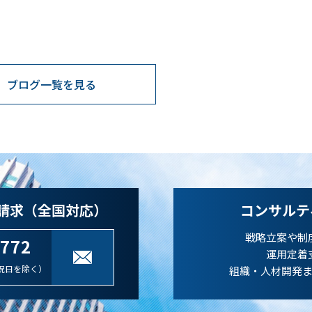
ブログ一覧を見る
請求（全国対応）
コンサルテ
戦略立案や制
-772
運用定着
祝日を除く）
組織・人材開発