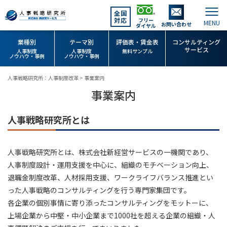
全国
対応
フリー
お問い合わせ
ダイヤル
業種別
テーマ別
評価表・賃金表
コンサルティング
サービス
人事制度
人事制度
無料サンプル
ノウハウ・事例
ノウハウ・事例
人事戦略研究所：人事制度改革
>
事業案内
事業案内
人事戦略研究所とは
人事戦略研究所とは、株式会社新経営サービスの一機関であり、
人事制度設計・運用支援を中心に、組織のモチベーション向上、
退職金制度改革、人材採用支援、ワークライフバランス推進とい
った人事戦略のコンサルティングを行う専門家集団です。
各企業の個別事情に寄り添ったコンサルティングをモットーに、
上場企業から中堅・中小企業まで1000社を超える企業の組織・人