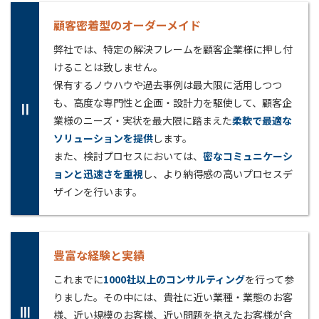
顧客密着型のオーダーメイド
弊社では、特定の解決フレームを顧客企業様に押し付
けることは致しません。
保有するノウハウや過去事例は最大限に活用しつつ
も、高度な専門性と企画・設計力を駆使して、顧客企
Ⅱ
業様のニーズ・実状を最大限に踏まえた
柔軟で最適な
ソリューションを提供
します。
また、検討プロセスにおいては、
密なコミュニケーシ
ョンと迅速さを重視
し、より納得感の高いプロセスデ
ザインを行います。
豊富な経験と実績
これまでに
1000社以上のコンサルティング
を行って参
りました。その中には、貴社に近い業種・業態のお客
Ⅲ
様、近い規模のお客様、近い問題を抱えたお客様が含