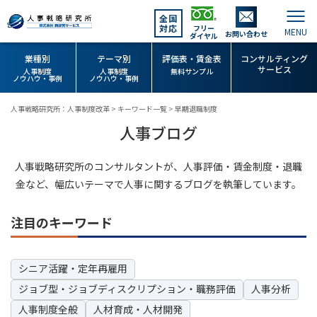
全国
対応
フリー
お問い合わせ
ダイヤル
業種別
テーマ別
評価表・賃金表
コンサルティング
サービス
人事制度
人事制度
無料サンプル
ノウハウ・事例
ノウハウ・事例
人事戦略研究所：人事制度改革
>
キーワード一覧
>
早期退職制度
人事ブログ
人事戦略研究所のコンサルタントが、人事評価・賃金制度・退職
金など、幅広いテーマで人事に関するブログを執筆しています。
注目のキーワード
シニア活躍・定年再雇用
ジョブ型・ジョブディスクリプション・職務評価
人事分析
人事制度全般
人材育成・人材開発