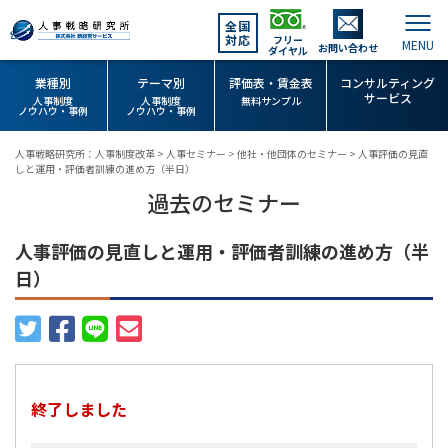
全国
対応
フリー
お問い合わせ
ダイヤル
業種別
テーマ別
評価表・賃金表
コンサルティング
サービス
人事制度
人事制度
無料サンプル
ノウハウ・事例
ノウハウ・事例
人事戦略研究所：人事制度改革
>
人事セミナー
>
他社・他団体のセミナー
>
人事評価の見直
しと運用・評価者訓練の進め方（半日）
過去のセミナー
人事評価の見直しと運用・評価者訓練の進め方（半
日）
終了しました