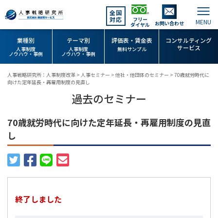
全国
対応
フリー
お問い合わせ
ダイヤル
業種別
テーマ別
評価表・賃金表
コンサルティング
サービス
人事制度
人事制度
無料サンプル
ノウハウ・事例
ノウハウ・事例
人事戦略研究所：人事制度改革
>
人事セミナー
>
他社・他団体のセミナー
>
70歳就労時代に
向けた定年延長・再雇用制度の見直し
過去のセミナー
70歳就労時代に向けた定年延長・再雇用制度の見直
し
終了しました