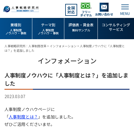
全国
対応
フリー
お問い合わせ
ダイヤル
業種別
テーマ別
評価表・賃金表
コンサルティング
サービス
人事制度
人事制度
無料サンプル
ノウハウ・事例
ノウハウ・事例
人事戦略研究所：人事制度改革
>
インフォメーション
>
人事制度ノウハウに「人事制度と
は？」を追加しました
インフォメーション
人事制度ノウハウに「人事制度とは？」を追加しま
した
2023.03.07
人事制度ノウハウページに
「
人事制度とは？
」を追加しました。
ぜひご活用くださいませ。