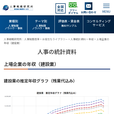
全国
対応
フリー
お問い合わせ
ダイヤル
業種別
テーマ別
評価表・賃金表
コンサルティング
サービス
人事制度
人事制度
無料サンプル
ノウハウ・事例
ノウハウ・事例
人事戦略研究所：人事制度改革
>
お役立ちライブラリー
>
人事統計資料
>
年収
>
上場企業の
年収（建設業）
人事の統計資料
上場企業の年収（建設業）
建設業の推定年収グラフ（残業代込み）