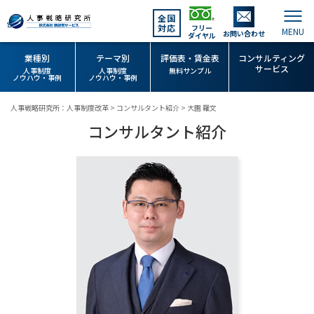
全国
対応
フリー
お問い合わせ
ダイヤル
業種別
テーマ別
評価表・賃金表
コンサルティング
サービス
人事制度
人事制度
無料サンプル
ノウハウ・事例
ノウハウ・事例
人事戦略研究所：人事制度改革
>
コンサルタント紹介
>
大園 羅文
コンサルタント紹介