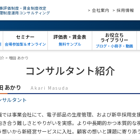
事評価制度・賃金制度改定
> 会社案内
> 採用情報
理制度運用コンサルティング
お役立ち
セミナー
評価表・賃金表
ライブラリー
例
会場参加型＆オンライン
無料サンプル
ブログ・小冊子・動画
紹介
>
増田 あかり
コンサルタント紹介
田 あかり
Akari Masuda
ンサルタント
職では事業会社にて、電子部品の生産管理、および新卒採用支
向き合う難しさとやりがいを実感。より中長期的かつ本質的な
う想いから新経営サービスに入社。顧客の想いと課題に寄り添