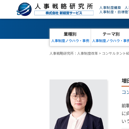
人事制度構築 人
人事制度・目標管
業種別
テーマ別
人事制度ノウハウ・事例
人事制度ノウハウ・事
人事戦略研究所：人事制度改革
>
コンサルタント
増
コ
前
に
い