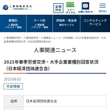
全国
対応
フリー
お問い合わせ
ダイヤル
業種別
テーマ別
評価表・賃金表
コンサルティング
サービス
人事制度
人事制度
無料サンプル
ノウハウ・事例
ノウハウ・事例
人事戦略研究所：人事制度改革
>
人事関連ニュース
>
外部情報
>
2023年春季労使交渉・大手
企業業種別回答状況（日本経済団体連合会）
人事関連ニュース
2023年春季労使交渉・大手企業業種別回答状況
（日本経済団体連合会）
2023.06.02
外部情報
出所
日本経済団体連合会