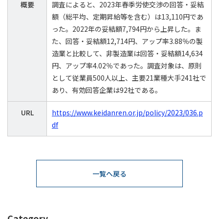
概要
調査によると、2023年春季労使交渉の回答・妥結
額（総平均、定期昇給等を含む）は13,110円であ
った。2022年の妥結額7,794円から上昇した。ま
た、回答・妥結額12,714円、アップ率3.88％の製
造業と比較して、非製造業は回答・妥結額14,634
円、アップ率4.02％であった。調査対象は、原則
として従業員500人以上、主要21業種大手241社で
あり、有効回答企業は92社である。
URL
https://www.keidanren.or.jp/policy/2023/036.p
df
一覧へ戻る
Category