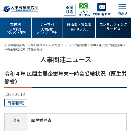
全国
対応
フリー
お問い合わせ
ダイヤル
業種別
テーマ別
評価表・賃金表
コンサルティング
サービス
人事制度
人事制度
無料サンプル
ノウハウ・事例
ノウハウ・事例
人事戦略研究所：人事制度改革
>
人事関連ニュース
>
外部情報
>
令和４年 民間主要企業年末
一時金妥結状況（厚生労働省）
人事関連ニュース
令和４年 民間主要企業年末一時金妥結状況（厚生労
働省）
2023.01.13
外部情報
出所
厚生労働省