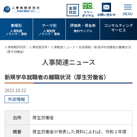
全国
対応
フリー
お問い合わせ
ダイヤル
業種別
テーマ別
評価表・賃金表
コンサルティング
サービス
人事制度
人事制度
無料サンプル
ノウハウ・事例
ノウハウ・事例
人事戦略研究所：人事制度改革
>
人事関連ニュース
>
外部情報
>
新規学卒就職者の離職状況
（厚生労働省）
人事関連ニュース
新規学卒就職者の離職状況（厚生労働省）
2021.10.22
外部情報
出所
厚生労働省
概要
厚生労働省が発表した資料によれば、令和２年度