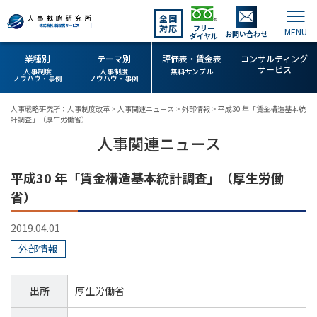
全国
対応
フリー
お問い合わせ
ダイヤル
業種別
テーマ別
評価表・賃金表
コンサルティング
サービス
人事制度
人事制度
無料サンプル
ノウハウ・事例
ノウハウ・事例
人事戦略研究所：人事制度改革
>
人事関連ニュース
>
外部情報
>
平成30 年「賃金構造基本統
計調査」（厚生労働省）
人事関連ニュース
平成30 年「賃金構造基本統計調査」（厚生労働
省）
2019.04.01
外部情報
出所
厚生労働省