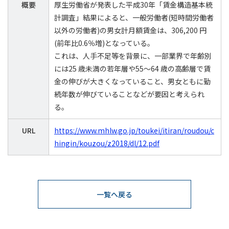
概要
厚生労働省が発表した平成30年「賃金構造基本統
計調査」結果によると、一般労働者(短時間労働者
以外の労働者)の男女計月額賃金は、306,200 円
(前年比0.6％増)となっている。
これは、人手不足等を背景に、一部業界で年齢別
には25 歳未満の若年層や55～64 歳の高齢層で賃
金の伸びが大きくなっていること、男女ともに勤
続年数が伸びていることなどが要因と考えられ
る。
URL
https://www.mhlw.go.jp/toukei/itiran/roudou/c
hingin/kouzou/z2018/dl/12.pdf
一覧へ戻る