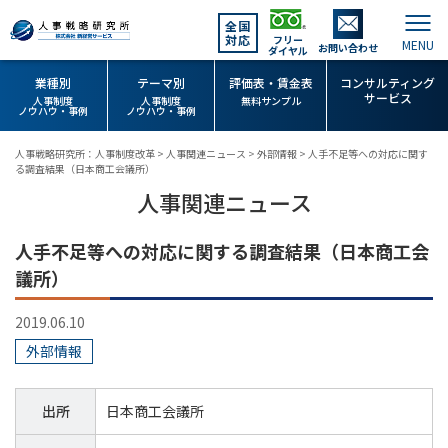
全国
対応
フリー
お問い合わせ
ダイヤル
業種別
テーマ別
評価表・賃金表
コンサルティング
サービス
人事制度
人事制度
無料サンプル
ノウハウ・事例
ノウハウ・事例
人事戦略研究所：人事制度改革
>
人事関連ニュース
>
外部情報
>
人手不足等への対応に関す
る調査結果（日本商工会議所）
人事関連ニュース
人手不足等への対応に関する調査結果（日本商工会
議所）
2019.06.10
外部情報
出所
日本商工会議所