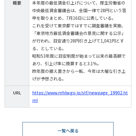
概要
本年度の最低賃金引上げについて、厚生労働省の
中央最低賃金審議会は、全国一律で28円という答
申を取りまとめ、7月16日に公表している。
これを受けて東京都ではすでに調査審議を実施、
「東京地方最低賃金審議会の意見に関する公示」
が行われ、目安通り28円引き上げて1,041円とす
る、としている。
昭和53年度に目安制度が始まって以来の最高額で
あり、引上げ率に換算すると3.1％。
昨年度の据え置きから一転、今年は大幅な引き上
げが予想される。
URL
https://www.mhlw.go.jp/stf/newpage_19902.ht
ml
一覧へ戻る