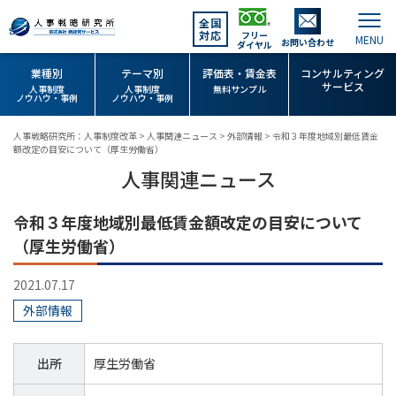
全国
対応
フリー
お問い合わせ
ダイヤル
業種別
テーマ別
評価表・賃金表
コンサルティング
サービス
人事制度
人事制度
無料サンプル
ノウハウ・事例
ノウハウ・事例
人事戦略研究所：人事制度改革
>
人事関連ニュース
>
外部情報
>
令和３年度地域別最低賃金
額改定の目安について（厚生労働省）
人事関連ニュース
令和３年度地域別最低賃金額改定の目安について
（厚生労働省）
2021.07.17
外部情報
出所
厚生労働省