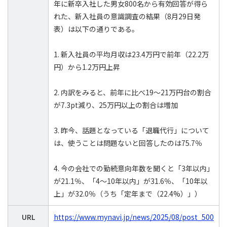
年に新卒入社した男女800名から有効回答が得ら
れた、新入社員の意識調査の結果（8月29日発
表）は以下の通りである。
1. 新入社員の平均月収は23.4万円で前年（22.2万
円）から1.2万円上昇
2. 内訳をみると、前年に比べ19～21万円台の割合
が7.3pt減り、25万円以上の割合は増加
3. 昨今、話題となっている「退職代行」について
は、使うことは問題ないと回答したのは75.7％
4. 今の会社での勤続意向年数を聞くと「3年以内」
が21.1％、「4～10年以内」が31.6％、「10年以
上」が32.0％（うち「定年まで（22.4%）」）
URL
https://www.mynavi.jp/news/2025/08/post_500