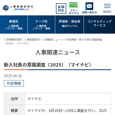
全国
対応
フリー
お問い合わせ
ダイヤル
業種別
テーマ別
評価表・賃金表
コンサルティング
サービス
人事制度
人事制度
無料サンプル
ノウハウ・事例
ノウハウ・事例
人事戦略研究所：人事制度改革
>
人事関連ニュース
>
外部情報
>
新入社員の意識調査
〔2025〕（マイナビ）
人事関連ニュース
新入社員の意識調査〔2025〕（マイナビ）
2025.09.30
外部情報
出所
マイナビ
概要
マイナビが、6月20日～23日に調査を行い、2025