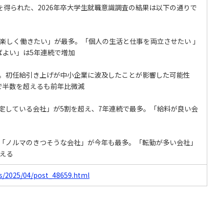
回答を得られた、2026年卒大学生就職意識調査の結果は以下の通りで
は「楽しく働きたい」が最多。「個人の生活と仕事を両立させたい 」
ばよい」は5年連続で増加
増加。初任給引き上げが中小企業に波及したことが影響した可能性
で半数を超えるも前年比微減
安定している会社」が5割を超え、7年連続で最多。「給料が良い会
社は「ノルマのきつそうな会社」が今年も最多。「転勤が多い会社」
超える
s/2025/04/post_48659.html