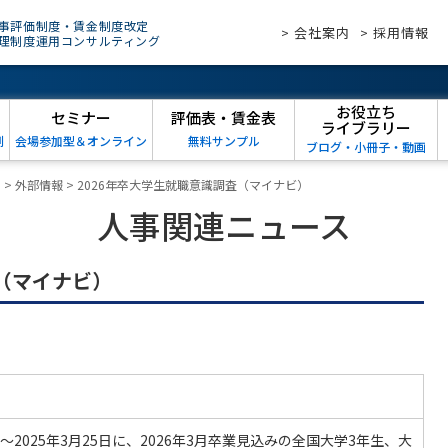
事評価制度・賃金制度改定
> 会社案内
> 採用情報
理制度運用コンサルティング
お役立ち
セミナー
評価表・賃金表
ライブラリー
例
会場参加型＆オンライン
無料サンプル
ブログ・小冊子・動画
ス
>
外部情報
>
2026年卒大学生就職意識調査（マイナビ）
人事関連ニュース
査（マイナビ）
日～2025年3月25日に、2026年3月卒業見込みの全国大学3年生、大