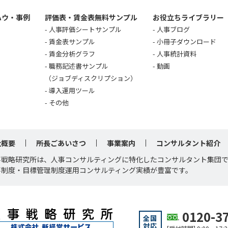
ハウ・事例
評価表・賃金表無料サンプル
お役立ちライブラリー
人事評価シートサンプル
人事ブログ
賃金表サンプル
小冊子ダウンロード
賃金分析グラフ
人事統計資料
職務記述書サンプル
動画
（ジョブディスクリプション）
導入運用ツール
その他
社概要
所長ごあいさつ
事業案内
コンサルタント紹介
事戦略研究所は、人事コンサルティングに特化したコンサルタント集団
事制度・目標管理制度運用コンサルティング実績が豊富です。
0120-3
全国
対応