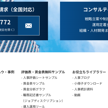
請求（全国対応）
コンサルテ
戦略立案や制
-772
運用定着
祝日を除く）
組織・人材開発
ハウ・事例
評価表・賃金表無料サンプル
お役立ちライブラリー
人事評価シートサンプル
人事ブログ
賃金表サンプル
小冊子ダウンロード
賃金分析グラフ
人事統計資料
職務記述書サンプル
動画
（ジョブディスクリプション）
導入運用ツール