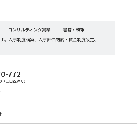
コンサルティング実績
書籍・執筆
です。人事制度構築、人事評価制度・賃金制度改定、
70-772
7:30（土日祝除く）
F
針