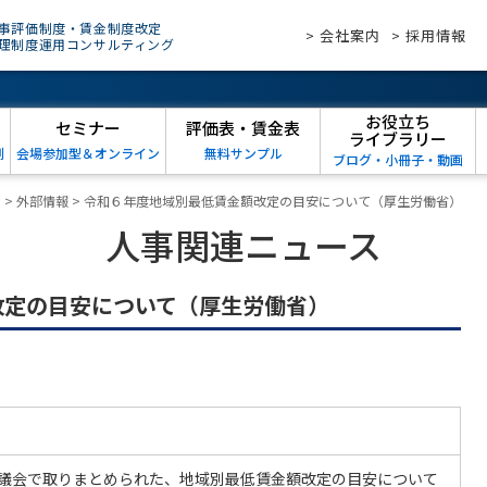
事評価制度・賃金制度改定
> 会社案内
> 採用情報
理制度運用コンサルティング
お役立ち
セミナー
評価表・賃金表
ライブラリー
例
会場参加型＆オンライン
無料サンプル
ブログ・小冊子・動画
ス
>
外部情報
>
令和６年度地域別最低賃金額改定の目安について（厚生労働省）
人事関連ニュース
改定の目安について（厚生労働省）
議会で取りまとめられた、地域別最低賃金額改定の目安について