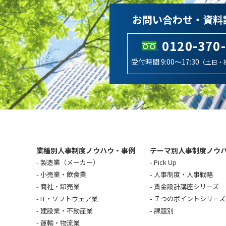
お問い合わせ・資料
0120-370
受付時間 9:00～17:30
（土日・
業種別人事制度ノウハウ・事例
テーマ別人事制度ノウ
製造業（メーカー）
Pick Up
小売業・飲食業
人事制度・人事戦略
商社・卸売業
賃金設計講座シリーズ
IT・ソフトウェア業
７つのポイントシリーズ
建設業・不動産業
課題別
運輸・物流業