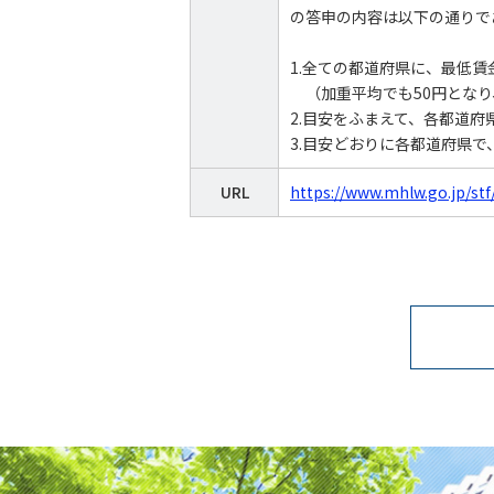
の答申の内容は以下の通りで
1.全ての都道府県に、最低賃
（加重平均でも50円となり
2.目安をふまえて、各都道
3.目安どおりに各都道府県で
URL
https://www.mhlw.go.jp/st