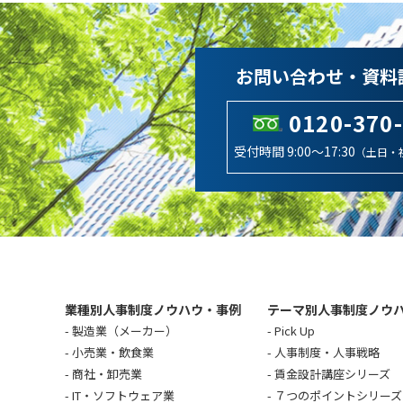
お問い合わせ・資料
0120-370
受付時間 9:00～17:30
（土日・
業種別人事制度ノウハウ・事例
テーマ別人事制度ノウ
製造業（メーカー）
Pick Up
小売業・飲食業
人事制度・人事戦略
商社・卸売業
賃金設計講座シリーズ
IT・ソフトウェア業
７つのポイントシリーズ