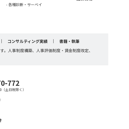
各種診断・サーベイ
コンサルティング実績
書籍・執筆
です。人事制度構築、人事評価制度・賃金制度改定、
70-772
7:30（土日祝除く）
F
針