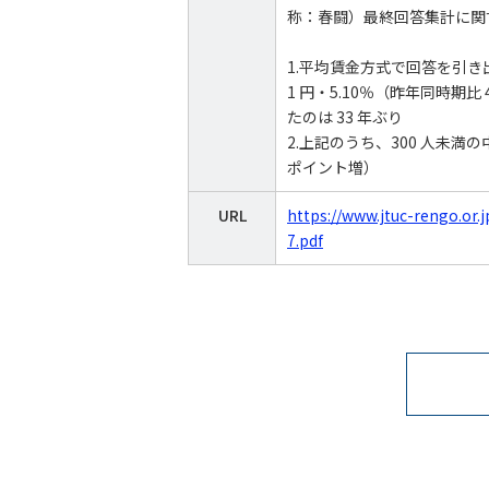
称：春闘）最終回答集計に関
1.平均賃金方式で回答を引き出
1 円・5.10％（昨年同時期比
たのは 33 年ぶり
2.上記のうち、300 人未満の中小組
ポイント増）
URL
https://www.jtuc-rengo.or.
7.pdf