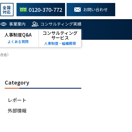
全国
0120-370-772
お問い合わせ
対応
事業案内
コンサルティング実績
コンサルティング
人事制度Q&A
サービス
よくある質問
人事制度・組織開発
連合会）
Category
レポート
外部情報