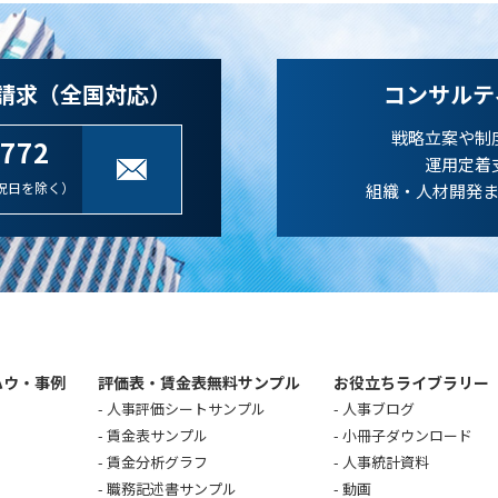
請求（全国対応）
コンサルテ
戦略立案や制
-772
運用定着
祝日を除く）
組織・人材開発
ハウ・事例
評価表・賃金表無料サンプル
お役立ちライブラリー
人事評価シートサンプル
人事ブログ
賃金表サンプル
小冊子ダウンロード
賃金分析グラフ
人事統計資料
職務記述書サンプル
動画