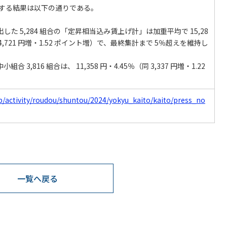
する結果は以下の通りである。
した 5,284 組合の「定昇相当込み賃上げ計」は加重平均で 15,28
 4,721 円増・1.52 ポイント増）で、最終集計まで 5％超えを維持し
合 3,816 組合は、 11,358 円・4.45％（同 3,337 円増・1.22
jp/activity/roudou/shuntou/2024/yokyu_kaito/kaito/press_no
一覧へ戻る