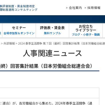
事評価制度・賃金制度改定
> 会社案内
> 採用情報
理制度運用コンサルティング
お役立ち
セミナー
評価表・賃金表
ライブラリー
例
会場参加型＆オンライン
無料サンプル
ブログ・小冊子・動画
ス
>
外部情報
>
2024 春季生活闘争 第 7 回（最終）回答集計結果（日本労働組合総
人事関連ニュース
 回（最終）回答集計結果（日本労働組合総連合会）
：連合）が、各労働組合から集めた、2024年春季生活闘争（通