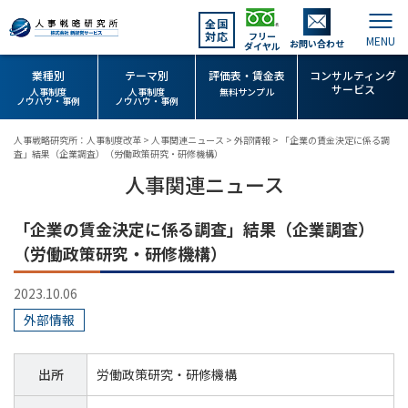
全国
対応
フリー
お問い合わせ
ダイヤル
業種別
テーマ別
評価表・賃金表
コンサルティング
サービス
人事制度
人事制度
無料サンプル
ノウハウ・事例
ノウハウ・事例
人事戦略研究所：人事制度改革
>
人事関連ニュース
>
外部情報
>
「企業の賃金決定に係る調
査」結果（企業調査）（労働政策研究・研修機構）
人事関連ニュース
「企業の賃金決定に係る調査」結果（企業調査）
（労働政策研究・研修機構）
2023.10.06
外部情報
出所
労働政策研究・研修機構