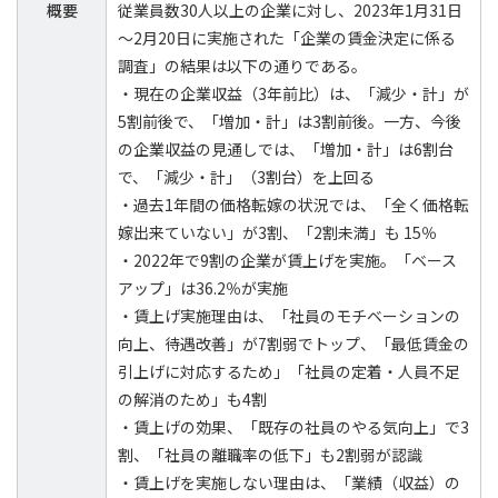
概要
従業員数30人以上の企業に対し、2023年1月31日
～2月20日に実施された「企業の賃金決定に係る
調査」の結果は以下の通りである。
・現在の企業収益（3年前比）は、「減少・計」が
5割前後で、「増加・計」は3割前後。一方、今後
の企業収益の見通しでは、「増加・計」は6割台
で、「減少・計」（3割台）を上回る
・過去1年間の価格転嫁の状況では、「全く価格転
嫁出来ていない」が3割、「2割未満」も 15％
・2022年で9割の企業が賃上げを実施。「ベース
アップ」は36.2％が実施
・賃上げ実施理由は、「社員のモチベーションの
向上、待遇改善」が7割弱でトップ、「最低賃金の
引上げに対応するため」「社員の定着・人員不足
の解消のため」も4割
・賃上げの効果、「既存の社員のやる気向上」で3
割、「社員の離職率の低下」も2割弱が認識
・賃上げを実施しない理由は、「業績（収益）の