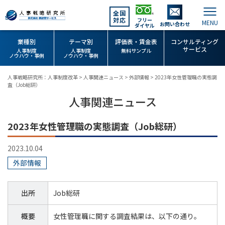
全国
対応
フリー
お問い合わせ
ダイヤル
業種別
テーマ別
評価表・賃金表
コンサルティング
サービス
人事制度
人事制度
無料サンプル
ノウハウ・事例
ノウハウ・事例
人事戦略研究所：人事制度改革
>
人事関連ニュース
>
外部情報
>
2023年女性管理職の実態調
査（Job総研）
人事関連ニュース
2023年女性管理職の実態調査（Job総研）
2023.10.04
外部情報
出所
Job総研
概要
女性管理職に関する調査結果は、以下の通り。