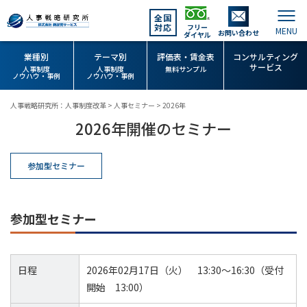
全国
対応
フリー
お問い合わせ
ダイヤル
業種別
テーマ別
評価表・賃金表
コンサルティング
サービス
人事制度
人事制度
無料サンプル
ノウハウ・事例
ノウハウ・事例
人事戦略研究所：人事制度改革
>
人事セミナー
>
2026年
2026年開催のセミナー
参加型セミナー
参加型セミナー
日程
2026年02月17日（火） 13:30～16:30（受付
開始 13:00）