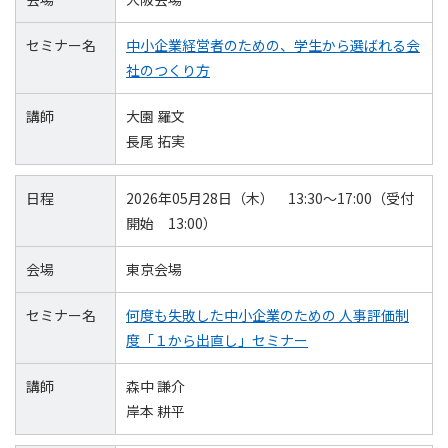
セミナー名
中小企業経営者のための、学生から選ばれる会
社のつくり方
講師
大園 羅文
長尾 拓実
日程
2026年05月28日（木） 13:30～17:00（受付
開始 13:00）
会場
東京会場
セミナー名
何度も失敗した中小企業のための 人事評価制
度「１から出直し」セミナー
講師
森中 謙介
岸本 耕平